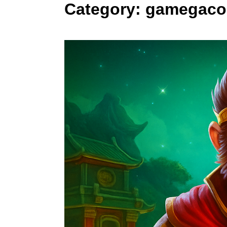
Category:
gamegaco