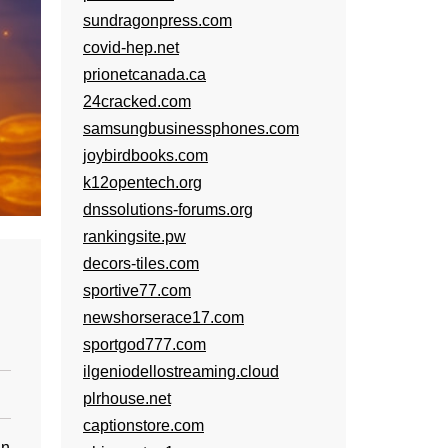
sundragonpress.com
covid-hep.net
prionetcanada.ca
24cracked.com
samsungbusinessphones.com
joybirdbooks.com
k12opentech.org
dnssolutions-forums.org
rankingsite.pw
decors-tiles.com
sportive77.com
newshorserace17.com
sportgod777.com
ilgeniodellostreaming.cloud
plrhouse.net
captionstore.com
an