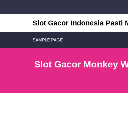
skip
to
content
Slot Gacor Indonesia Pasti
SAMPLE PAGE
Slot Gacor Monkey W