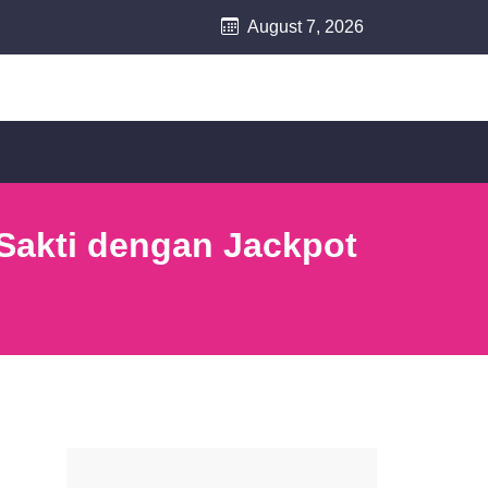
August 7, 2026
Sakti dengan Jackpot