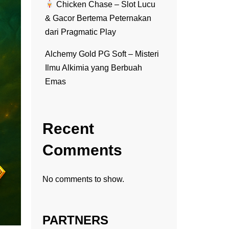
Chicken Chase – Slot Lucu
& Gacor Bertema Peternakan
dari Pragmatic Play
Alchemy Gold PG Soft – Misteri
Ilmu Alkimia yang Berbuah
Emas
Recent
Comments
No comments to show.
PARTNERS