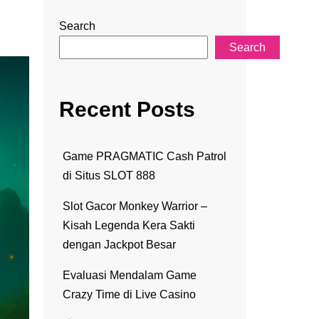
Search
Search
Recent Posts
Game PRAGMATIC Cash Patrol
di Situs SLOT 888
Slot Gacor Monkey Warrior –
Kisah Legenda Kera Sakti
dengan Jackpot Besar
Evaluasi Mendalam Game
Crazy Time di Live Casino