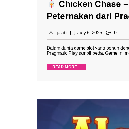
Chicken Chase –
Peternakan dari Pra
jazib
July 6, 2025
0
Dalam dunia game slot yang penuh denga
Pragmatic Play tampil beda. Game ini
READ MORE +